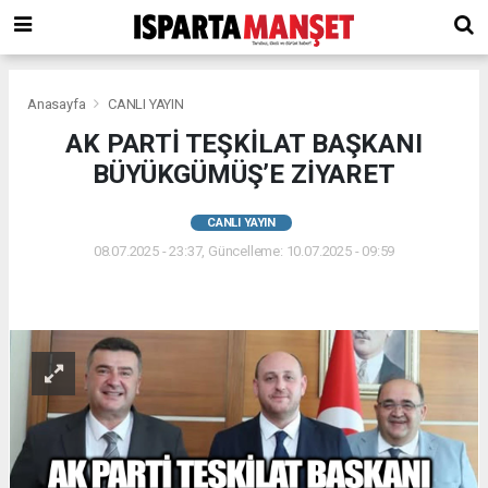
Anasayfa
CANLI YAYIN
AK PARTİ TEŞKİLAT BAŞKANI
BÜYÜKGÜMÜŞ’E ZİYARET
CANLI YAYIN
08.07.2025 - 23:37, Güncelleme: 10.07.2025 - 09:59