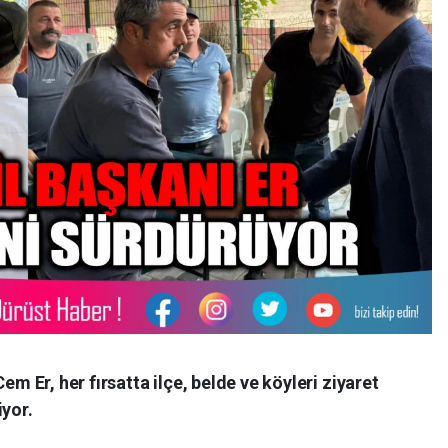
em Er, her fırsatta ilçe, belde ve köyleri ziyaret
iyor.