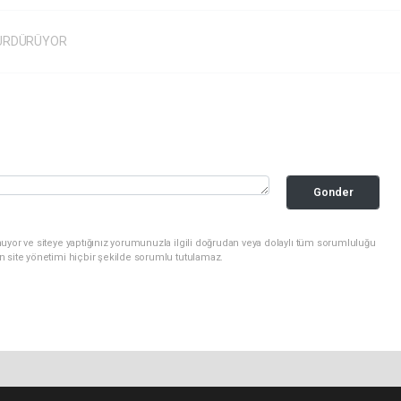
 SÜRDÜRÜYOR
Gonder
uyor ve siteye yaptığınız yorumunuzla ilgili doğrudan veya dolaylı tüm sorumluluğu
n site yönetimi hiçbir şekilde sorumlu tutulamaz.