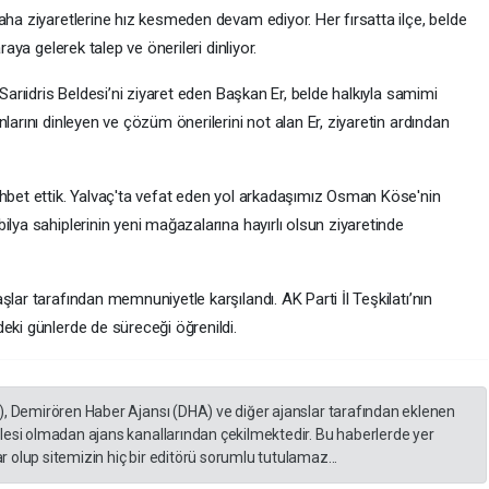
aha ziyaretlerine hız kesmeden devam ediyor. Her fırsatta ilçe, belde
raya gelerek talep ve önerileri dinliyor.
 Sarıidris Beldesi’ni ziyaret eden Başkan Er, belde halkıyla samimi
larını dinleyen ve çözüm önerilerini not alan Er, ziyaretin ardından
ohbet ettik. Yalvaç'ta vefat eden yol arkadaşımız Osman Köse'nin
ilya sahiplerinin yeni mağazalarına hayırlı olsun ziyaretinde
lar tarafından memnuniyetle karşılandı. AK Parti İl Teşkilatı’nın
eki günlerde de süreceği öğrenildi.
), Demirören Haber Ajansı (DHA) ve diğer ajanslar tarafından eklenen
lesi olmadan ajans kanallarından çekilmektedir. Bu haberlerde yer
 olup sitemizin hiç bir editörü sorumlu tutulamaz...