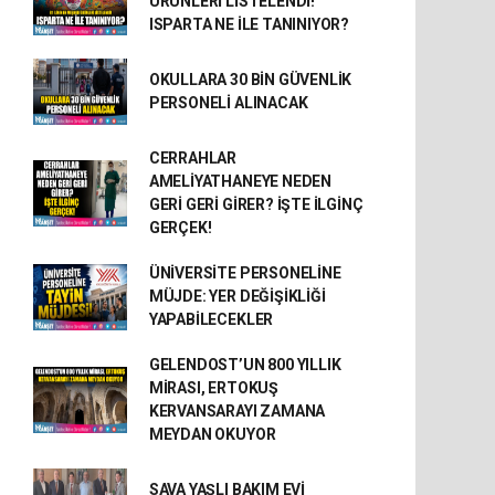
ÜRÜNLERİ LİSTELENDİ!
ISPARTA NE İLE TANINIYOR?
OKULLARA 30 BİN GÜVENLİK
PERSONELİ ALINACAK
CERRAHLAR
AMELİYATHANEYE NEDEN
GERİ GERİ GİRER? İŞTE İLGİNÇ
GERÇEK!
ÜNİVERSİTE PERSONELİNE
MÜJDE: YER DEĞİŞİKLİĞİ
YAPABİLECEKLER
GELENDOST’UN 800 YILLIK
MİRASI, ERTOKUŞ
KERVANSARAYI ZAMANA
MEYDAN OKUYOR
SAVA YAŞLI BAKIM EVİ