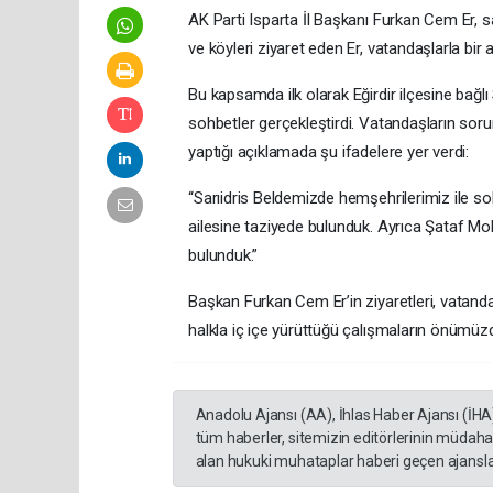
AK Parti Isparta İl Başkanı Furkan Cem Er, s
ve köyleri ziyaret eden Er, vatandaşlarla bir a
Bu kapsamda ilk olarak Eğirdir ilçesine bağlı
sohbetler gerçekleştirdi. Vatandaşların sorun
yaptığı açıklamada şu ifadelere yer verdi:
“Sarıidris Beldemizde hemşehrilerimiz ile s
ailesine taziyede bulunduk. Ayrıca Şataf Mob
bulunduk.”
Başkan Furkan Cem Er’in ziyaretleri, vatandaş
halkla iç içe yürüttüğü çalışmaların önümüzd
Anadolu Ajansı (AA), İhlas Haber Ajansı (İHA
tüm haberler, sitemizin editörlerinin müdaha
alan hukuki muhataplar haberi geçen ajanslar