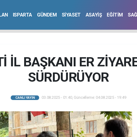
İLAN
ISPARTA
GÜNDEM
SİYASET
ASAYİŞ
EĞİTİM
SAĞ
İ İL BAŞKANI ER ZİYAR
SÜRDÜRÜYOR
03.08.2025 - 01:40, Güncelleme: 04.08.2025 - 19:49
CANLI YAYIN