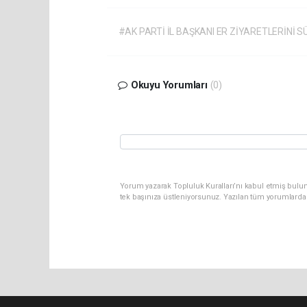
#AK PARTİ İL BAŞKANI ER ZİYARETLERİNİ
Okuyu Yorumları
(0)
Yorum yazarak Topluluk Kuralları’nı kabul etmiş bulun
tek başınıza üstleniyorsunuz. Yazılan tüm yorumlarda