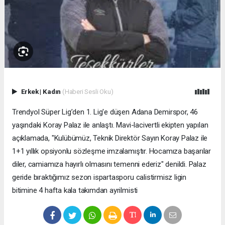
Erkek
|
Kadın
(Haberi Sesli Oku)
Trendyol Süper Lig’den 1. Lig'e düşen Adana Demirspor, 46
yaşındaki Koray Palaz ile anlaştı. Mavi-lacivertli ekipten yapılan
açıklamada, "Kulübümüz, Teknik Direktör Sayın Koray Palaz ile
1+1 yıllık opsiyonlu sözleşme imzalamıştır. Hocamıza başarılar
diler, camiamıza hayırlı olmasını temenni ederiz" denildi. Palaz
geride bıraktığımız sezon ispartasporu calistirmisz ligin
bitimine 4 hafta kala takımdan ayrilmisti