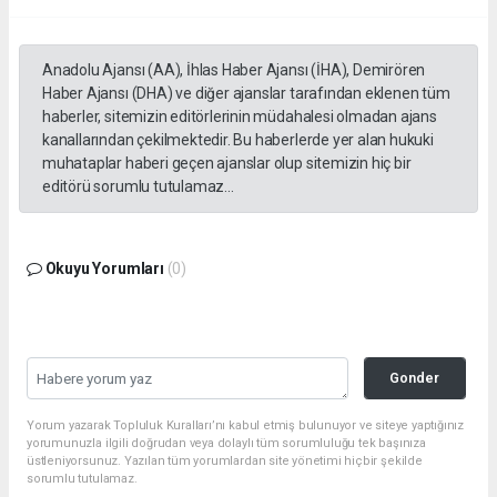
Anadolu Ajansı (AA), İhlas Haber Ajansı (İHA), Demirören
Haber Ajansı (DHA) ve diğer ajanslar tarafından eklenen tüm
haberler, sitemizin editörlerinin müdahalesi olmadan ajans
kanallarından çekilmektedir. Bu haberlerde yer alan hukuki
muhataplar haberi geçen ajanslar olup sitemizin hiç bir
editörü sorumlu tutulamaz...
Okuyu Yorumları
(0)
Gonder
Yorum yazarak Topluluk Kuralları’nı kabul etmiş bulunuyor ve siteye yaptığınız
yorumunuzla ilgili doğrudan veya dolaylı tüm sorumluluğu tek başınıza
üstleniyorsunuz. Yazılan tüm yorumlardan site yönetimi hiçbir şekilde
sorumlu tutulamaz.