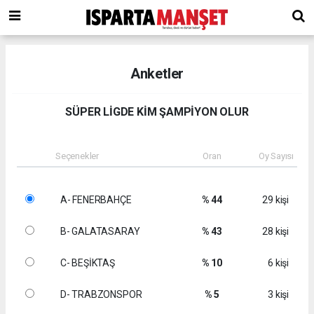
Anketler
SÜPER LİGDE KİM ŞAMPİYON OLUR
Seçenekler
Oran
Oy Sayısı
A- FENERBAHÇE
% 44
29 kişi
B- GALATASARAY
% 43
28 kişi
C- BEŞİKTAŞ
% 10
6 kişi
D- TRABZONSPOR
% 5
3 kişi